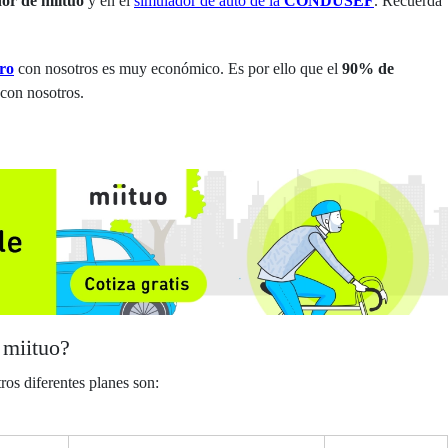
dor de miituo
y en el
simulador de auto
de la
CONDUSEF
. Recuerda
uro
con nosotros es muy económico. Es por ello que el
90% de
con nosotros.
 miituo?
ros diferentes planes son: