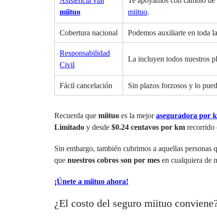
Asistencia vial
Te apoyamos con cambio de ll
miituo
miituo
.
Cobertura nacional
Podemos auxiliarte en toda 
Responsabilidad
La incluyen todos nuestros p
Civil
Fácil cancelación
Sin plazos forzosos y lo pue
Recuerda que
miituo
es la mejor
aseguradora por 
Limitado
y desde
$0.24 centavos por km
recorrido 
Sin embargo, también cubrimos a aquellas personas q
que
nuestros cobros son por mes
en cualquiera de 
¡Únete a miituo ahora!
¿El costo del seguro miituo conviene