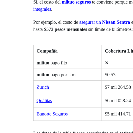
Sí, el costo del
miituo seguros
te conviene porque m
integrales
.
Por ejemplo, el costo de
asegurar un
Nissan Sentra
hasta
$573 pesos mensuales
sin límite de kilómetros:
Compañía
Cobertura Li
miituo
pago fijo
✕
miituo
pago por km
$0.53
Zurich
$7 mil 264.58
Quálitas
$6 mil 058.24
Banorte Seguros
$5 mil 414.71