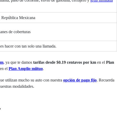
anta, paso de corriente, envío de gasolina, cerrajero y
grúa ilimitada
la República Mexicana
lanes de coberturas
des hacer con tan solo una llamada.
km
, ya que te damos
tarifas desde $0.19 centavos por km
en el
Plan
en el
Plan Amplio miituo
.
ue utilizan mucho su auto con nuestra
opción de pago fijo
. Recuerda
nuestras modalidades.
?