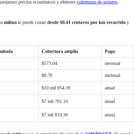
anejamos precios económicos y obtienes
coberturas de seguros
en
miituo
te puede costar
desde $0.41 centavos por km recorrido
y
mitada
Cobertura amplia
Pago
$573.04
mensual
$0.70
mensual
$10 mil 054.39
anual
$7 mil 701.10
anual
$7 mil 810.30
anual