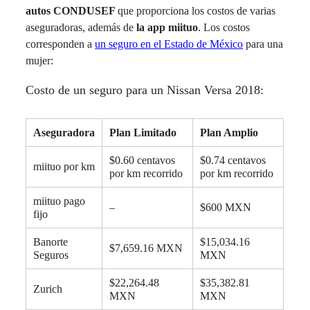
autos CONDUSEF
que proporciona los costos de varias
aseguradoras, además de
la app miituo
.
Los costos
corresponden a
un seguro en el Estado de México
para una
mujer:
Costo de un seguro para un Nissan Versa 2018:
Aseguradora
Plan Limitado
Plan Amplio
$0.60 centavos
$0.74 centavos
miituo por km
por km recorrido
por km recorrido
miituo pago
–
$600 MXN
fijo
Banorte
$15,034.16
$7,659.16 MXN
Seguros
MXN
$22,264.48
$35,382.81
Zurich
MXN
MXN