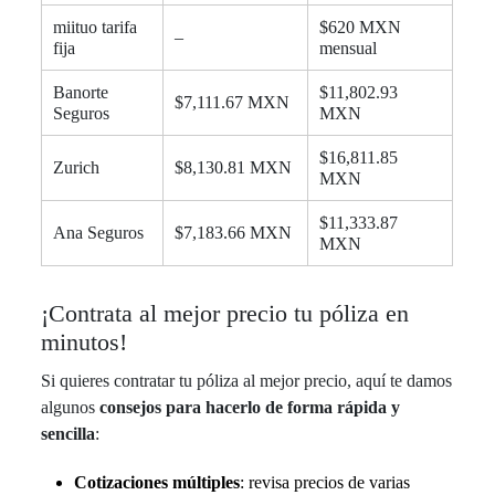
miituo tarifa
$620 MXN
–
fija
mensual
Banorte
$11,802.93
$7,111.67 MXN
Seguros
MXN
$16,811.85
Zurich
$8,130.81 MXN
MXN
$11,333.87
Ana Seguros
$7,183.66 MXN
MXN
¡Contrata al mejor precio tu póliza en
minutos!
Si quieres contratar tu póliza al mejor precio, aquí te damos
algunos
consejos para hacerlo de forma rápida y
sencilla
:
Cotizaciones múltiples
: revisa precios de varias