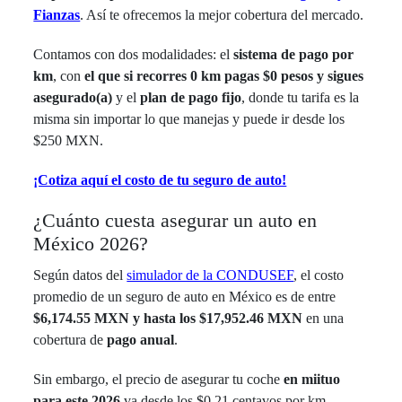
Fianzas
. Así te ofrecemos la mejor cobertura del mercado.
Contamos con dos modalidades: el
sistema de pago por
km
, con
el que si recorres 0 km pagas $0 pesos y sigues
asegurado(a)
y el
plan de pago fijo
, donde tu tarifa es la
misma sin importar lo que manejas y puede ir desde los
$250 MXN.
¡Cotiza aquí el costo de tu seguro de auto!
¿Cuánto cuesta asegurar un auto en
México 2026?
Según datos del
simulador de la CONDUSEF
, el costo
promedio de un seguro de auto en México es de entre
$6,174.55 MXN y hasta los $17,952.46 MXN
en una
cobertura de
pago anual
.
Sin embargo, el precio de asegurar tu coche
en miituo
para este 2026
va desde los $0.21 centavos por km