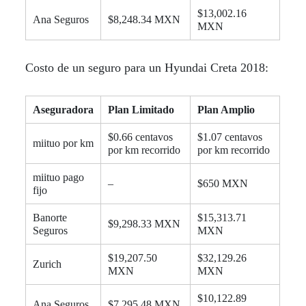
$13,002.16
Ana Seguros
$8,248.34 MXN
MXN
Costo de un seguro para un Hyundai Creta 2018:
Aseguradora
Plan Limitado
Plan Amplio
$0.66 centavos
$1.07 centavos
miituo por km
por km recorrido
por km recorrido
miituo pago
–
$650 MXN
fijo
Banorte
$15,313.71
$9,298.33 MXN
Seguros
MXN
$19,207.50
$32,129.26
Zurich
MXN
MXN
$10,122.89
Ana Seguros
$7,295.48 MXN