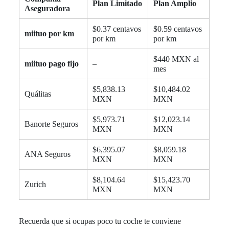
Plan Limitado
Plan Amplio
Aseguradora
$0.37 centavos
$0.59 centavos
miituo por km
por km
por km
$440 MXN al
miituo pago fijo
–
mes
$5,838.13
$10,484.02
Quálitas
MXN
MXN
$5,973.71
$12,023.14
Banorte Seguros
MXN
MXN
$6,395.07
$8,059.18
ANA Seguros
MXN
MXN
$8,104.64
$15,423.70
Zurich
MXN
MXN
Recuerda que si ocupas poco tu coche te conviene