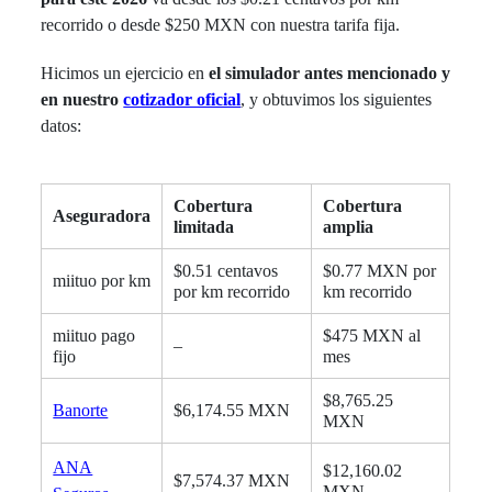
recorrido o desde $250 MXN con nuestra tarifa fija.
Hicimos un ejercicio en
el
simulador antes mencionado y
en nuestro
cotizador oficial
, y obtuvimos los siguientes
datos:
Cobertura
Cobertura
Aseguradora
limitada
amplia
$0.51 centavos
$0.77 MXN por
miituo por km
por km recorrido
km recorrido
miituo pago
$475 MXN al
–
fijo
mes
$8,765.25
Banorte
$6,174.55 MXN
MXN
ANA
$12,160.02
$7,574.37 MXN
MXN