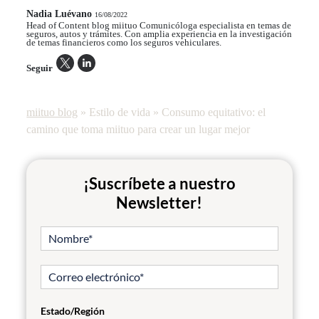
Nadia Luévano
16/08/2022
Head of Content blog miituo Comunicóloga especialista en temas de
seguros, autos y trámites. Con amplia experiencia en la investigación
de temas financieros como los seguros vehiculares.
Seguir
miituo blog
»
Estilo de vida
»
Consumo equitativo: el
camino que toma miituo para crear un lugar mejor
¡Suscríbete a nuestro
Newsletter!
Estado/Región