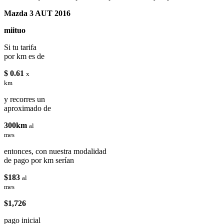
Mazda 3 AUT 2016
miituo
Si tu tarifa
por km es de
$ 0.61
x
km
y recorres un
aproximado de
300km
al
mes
entonces, con nuestra modalidad
de pago por km serían
$183
al
mes
$1,726
pago inicial