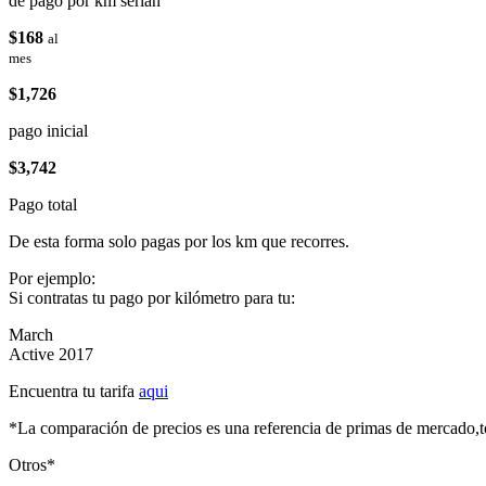
de pago por km serían
$168
al
mes
$1,726
pago inicial
$3,742
Pago total
De esta forma solo pagas por los km que recorres.
Por ejemplo:
Si contratas tu pago por kilómetro para tu:
March
Active 2017
Encuentra tu tarifa
aqui
*La comparación de precios es una referencia de primas de mercado,to
Otros*