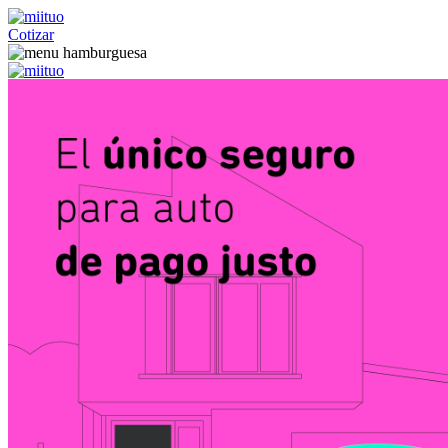
Cotizar
Pago por km
Pago fijo
Coberturas
Preguntas Frecuentes
Blog
Referidos
miiflex
Cotizar