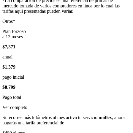
*La comparación de precios es una referencia de primas de
mercado,tomada de varios compradores en línea por lo cual las
tarifas aqui presentadas pueden variar.
Otros*
Plan forzoso
a 12 meses
$7,371
anual
$1,379
pago inicial
$8,799
Pago total
Ver completo
Si recorres más kilómetros al mes activa tu servicio
miiflex
, ahora
pagarás una tarifa preferencial de
$480
al mes