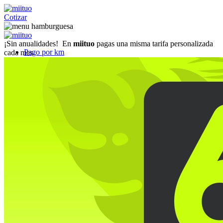
Cotizar
¡Sin anualidades!
En
miituo
pagas una misma tarifa personalizada
Pago por km
cada mes.
Pago fijo
Coberturas
Preguntas Frecuentes
Blog
Referidos
miiflex
Cotizar