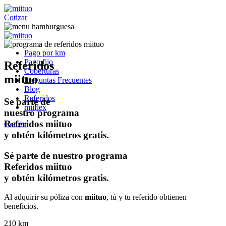
Cotizar
Pago por km
Pago fijo
Referidos
Coberturas
miituo
Preguntas Frecuentes
Blog
Referidos
Se parte de
miiflex
nuestro programa
Referidos miituo
Cotizar
y obtén kilómetros gratis.
Sé parte de nuestro programa
Referidos miituo
y obtén kilómetros gratis.
Al adquirir su póliza con
miituo
, tú y tu referido obtienen
beneficios.
210 km