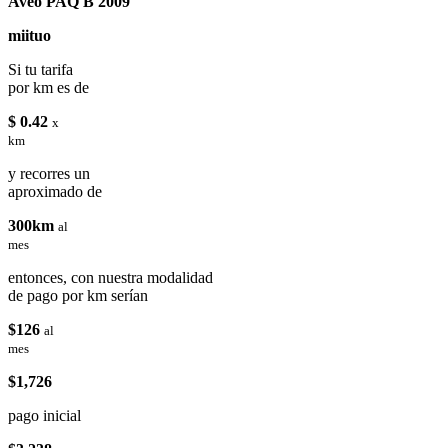
Aveo PAQ B 2009
miituo
Si tu tarifa
por km es de
$ 0.42
x
km
y recorres un
aproximado de
300km
al
mes
entonces, con nuestra modalidad
de pago por km serían
$126
al
mes
$1,726
pago inicial