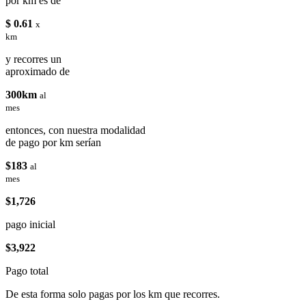
por km es de
$ 0.61
x
km
y recorres un
aproximado de
300km
al
mes
entonces, con nuestra modalidad
de pago por km serían
$183
al
mes
$1,726
pago inicial
$3,922
Pago total
De esta forma solo pagas por los km que recorres.