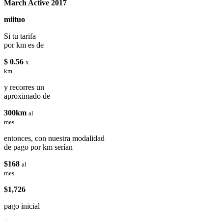
March Active 2017
miituo
Si tu tarifa
por km es de
$ 0.56
x
km
y recorres un
aproximado de
300km
al
mes
entonces, con nuestra modalidad
de pago por km serían
$168
al
mes
$1,726
pago inicial