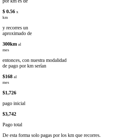
por km es de
$ 0.56
x
km
y recorres un
aproximado de
300km
al
mes
entonces, con nuestra modalidad
de pago por km serían
$168
al
mes
$1,726
pago inicial
$3,742
Pago total
De esta forma solo pagas por los km que recorres.