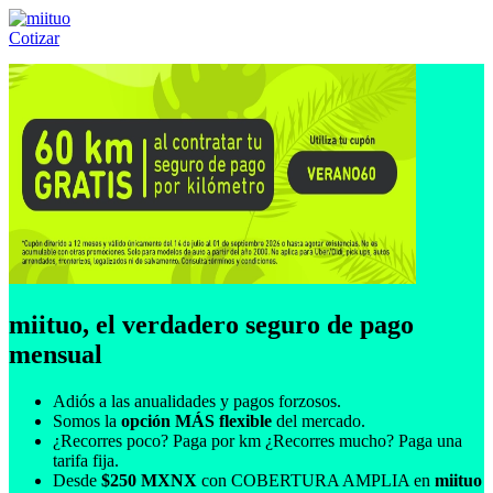
Cotizar
Llámanos al:
(55) 84-21-05-00
ó
800-953-00-59
miituo, el verdadero seguro de pago
mensual
Adiós a las anualidades y pagos forzosos.
Somos la
opción MÁS flexible
del mercado.
¿Recorres poco? Paga por km ¿Recorres mucho? Paga una
tarifa fija.
Desde
$250 MXNX
con COBERTURA AMPLIA en
miituo