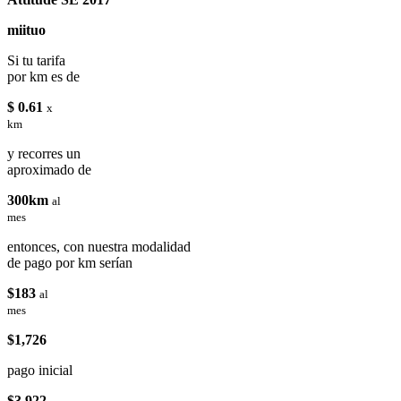
miituo
Si tu tarifa
por km es de
$ 0.61
x
km
y recorres un
aproximado de
300km
al
mes
entonces, con nuestra modalidad
de pago por km serían
$183
al
mes
$1,726
pago inicial
$3,922