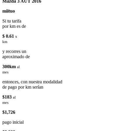
Mazda 3 AUT 2016
miituo
Si tu tarifa
por km es de
$ 0.61
x
km
y recorres un
aproximado de
300km
al
mes
entonces, con nuestra modalidad
de pago por km serían
$183
al
mes
$1,726
pago inicial